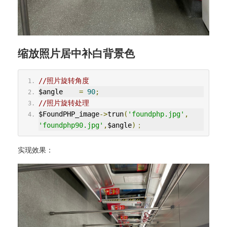
缩放照片居中补白背景色
//照片旋转角度
$angle    
=
90
;
//照片旋转处理
$FoundPHP_image
->
trun
(
'foundphp.jpg'
,
'foundphp90.jpg'
,
$angle
)；
实现效果：