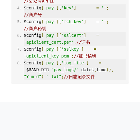
//公众号APPID
$config
[
'pay'
][
'key'
]
=
''
;
//商户号
$config
[
'pay'
][
'mch_key'
]
=
''
;
//商户秘钥
$config
[
'pay'
][
'sslcert'
]
=
'apiclient_cert.pem'
;
//证书
$config
[
'pay'
][
'sslkey'
]
=
'apiclient_key.pem'
;
//证书秘钥
$config
[
'pay'
][
'log_file'
]
=
 $RAND_DIR
.
"pay_logs/"
.
dates
(
time
(),
"Y-m-d"
).
".txt"
;
//日志记录文件