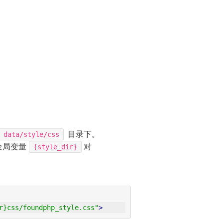
目录下。
data/style/css
全局变量
对
{style_dir}
r}css/foundphp_style.css"
>