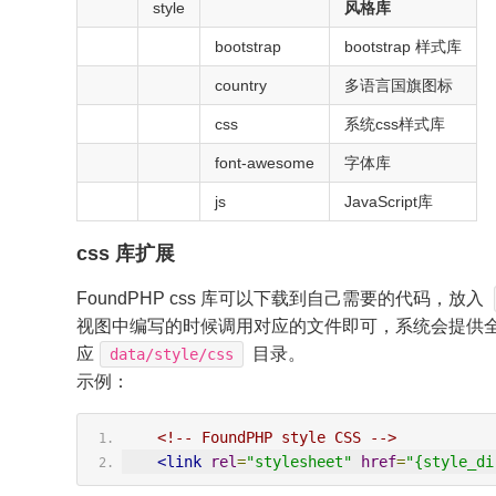
style
风格库
bootstrap
bootstrap 样式库
country
多语言国旗图标
css
系统css样式库
font-awesome
字体库
js
JavaScript库
css 库扩展
FoundPHP css 库可以下载到自己需要的代码，放入
视图中编写的时候调用对应的文件即可，系统会提供
应
目录。
data/style/css
示例：
<!-- FoundPHP style CSS -->
<link
rel
=
"stylesheet"
href
=
"{style_di