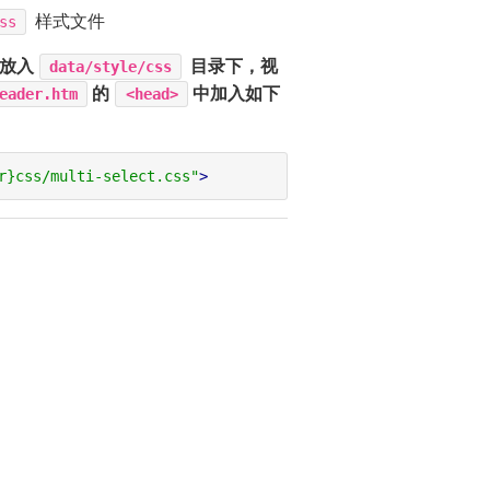
样式文件
ss
码放入
目录下，视
data/style/css
的
中加入如下
eader.htm
<head>
r}css/multi-select.css"
>