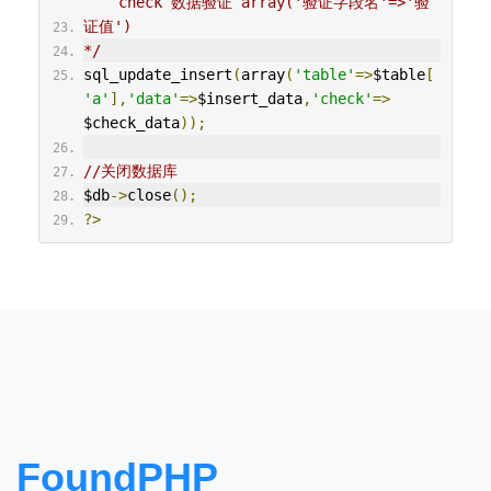
    check 数据验证 array('验证字段名'=>'验
证值')
*/
sql_update_insert
(
array
(
'table'
=>
$table
[
'a'
],
'data'
=>
$insert_data
,
'check'
=>
$check_data
));
//关闭数据库
$db
->
close
();
?>
FoundPHP